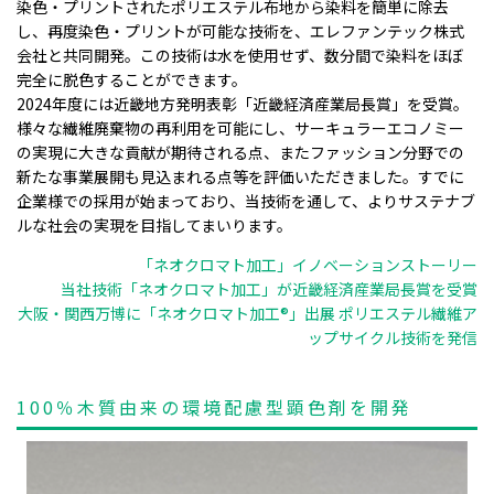
染色・プリントされたポリエステル布地から染料を簡単に除去
し、再度染色・プリントが可能な技術を、エレファンテック株式
会社と共同開発。この技術は水を使用せず、数分間で染料をほぼ
完全に脱色することができます。
2024年度には近畿地方発明表彰「近畿経済産業局長賞」を受賞。
様々な繊維廃棄物の再利用を可能にし、サーキュラーエコノミー
の実現に大きな貢献が期待される点、またファッション分野での
新たな事業展開も見込まれる点等を評価いただきました。すでに
企業様での採用が始まっており、当技術を通して、よりサステナブ
ルな社会の実現を目指してまいります。
「ネオクロマト加工」イノベーションストーリー
当社技術「ネオクロマト加工」が近畿経済産業局長賞を受賞
大阪・関西万博に「ネオクロマト加工®」出展 ポリエステル繊維ア
ップサイクル技術を発信
100％木質由来の環境配慮型顕色剤を開発