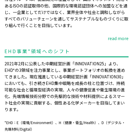
あるISOの認証取得の他、国際的な環境認証団体への加盟などを通
じ、一企業としてだけではなく、業界全体や社会と調和しながら
すべてのバリューチェーンを通してサステナブルなものづくりに取
り組んで行くことを目指しています。
read more
EHD事業*領域へのシフト
2021年2月に公表した中期経営計画「INNOVATION25」より、
EHD*の3領域を注力事業とし、事業ポートフォリオの転換を進め
てきました。現在推進している中期経営計画「INNOVATION30」
においても、引き続きEHD集中戦略を成長の柱と位置づけ、持続
可能な社会と循環型経済の実現、人々の健康促進や衛生環境の進
化、先端情報技術分野での先駆的な技術や材料提供によるスマー
ト社会の実現に貢献する、個性ある化学メーカーを目指してまい
ります。
*EHD：E（環境/Environment）、H（健康・衛生/Health）、D（デジタル・
先端材料/Digital）