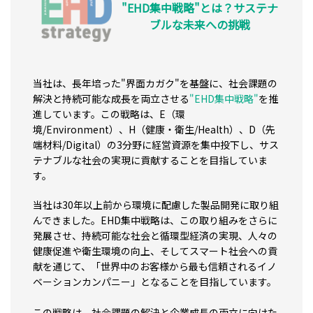
"EHD集中戦略"とは？サステナ
ブルな未来への挑戦
当社は、長年培った"界面カガク"を基盤に、社会課題の
解決と持続可能な成長を両立させる
"EHD集中戦略"
を推
進しています。この戦略は、E（環
境/Environment）、H（健康・衛生/Health）、D（先
端材料/Digital）の3分野に経営資源を集中投下し、サス
テナブルな社会の実現に貢献することを目指していま
す。
当社は30年以上前から環境に配慮した製品開発に取り組
んできました。EHD集中戦略は、この取り組みをさらに
発展させ、持続可能な社会と循環型経済の実現、人々の
健康促進や衛生環境の向上、そしてスマート社会への貢
献を通じて、「世界中のお客様から最も信頼されるイノ
ベーションカンパニー」となることを目指しています。
この戦略は、社会課題の解決と企業成長の両立に向けた