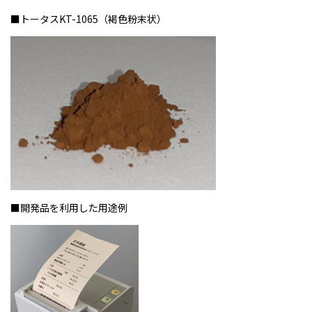
■トータスKT-1065（褐色粉末状）
■開発品を利用した用途例