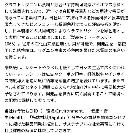
クラフトリグニンは食料と競合せず持続可能なバイオマス原料と
して注目されており、近年では合板用接着剤などの用途で需要が
高まっている素材です。当社はコア技術である界面科学と長年製造
販売してきたビスフェノール系顕色剤で培った評価技術を活か
し、日本製紙との共同研究によりクラフトリグニンを顕色剤とし
て実用化することに成功しました（製品名：トータスKT-
1065）。従来の石化由来顕色剤と併用が可能で、開発品を一部使
用した感熱紙は、リグニン由来の茶色味を帯びた木質調の風合い
を持ちます。
感熱紙は、レシートやラベル用紙として日々の生活で広く使われ
ています。レシートは広告やクーポン印字、軽減税率やインボイ
ス制度導入を追い風に情報記載量の増加を続けています。またラ
ベルも好調なネット通販に支えられ物流向けを中心に需要拡大が
予想されております。開発品を世界に広く展開することで環境へ
の配慮に貢献して参ります。
当社は今後もEHD（「環境/Environment」「健康・衛
生/Health」「先端材料/Digital」）分野への貢献を開発コンセプ
トに掲げた製品開発を推進し、サステナブルな社会実現に向けて
社会課題の解決に挑戦していきます。