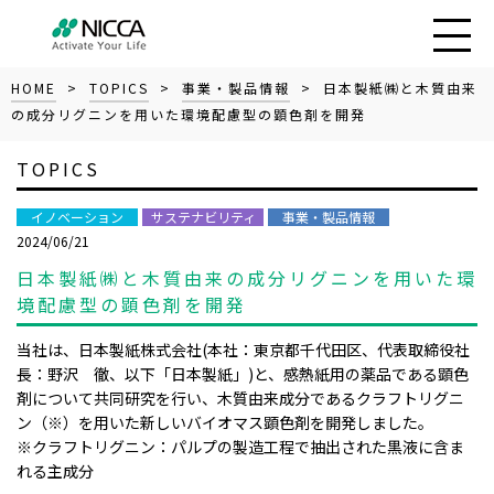
HOME
>
TOPICS
>
事業・製品情報
> 日本製紙㈱と木質由来
の成分リグニンを用いた環境配慮型の顕色剤を開発
TOPICS
イノベーション
サステナビリティ
事業・製品情報
2024/06/21
日本製紙㈱と木質由来の成分リグニンを用いた環
境配慮型の顕色剤を開発
当社は、日本製紙株式会社(本社：東京都千代田区、代表取締役社
長：野沢 徹、以下「日本製紙」)と、感熱紙用の薬品である顕色
剤について共同研究を行い、木質由来成分であるクラフトリグニ
ン（※）を用いた新しいバイオマス顕色剤を開発しました。
※クラフトリグニン：パルプの製造工程で抽出された黒液に含ま
れる主成分