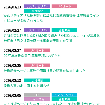
サステナビリティ
リクルート
2026/03/13
会社概要
Webメディア「社長名鑑」に当社代表取締役社長 江守康昌のイン
タビューが掲載されました
2026/02/27
サステナビリティ
会社概要
近隣企業と連携したDE&Iの取り組み「神栖Cross Link」が茨城県
神栖市「男女共同参画推進事業者表彰」を受賞
2026/02/27
リクルート
2027年卒新卒採用 募集要項のお知らせ
2026/02/25
リクルート
社員紹介ページに事務企画職社員の記事を追加しました
2026/02/13
会社概要
役員人事内定に関するお知らせ
IR
イノベーション
2026/02/05
サイト情報
会社概要
コア技術ページをリニューアルしました ― 技術を掛け合わせ、未