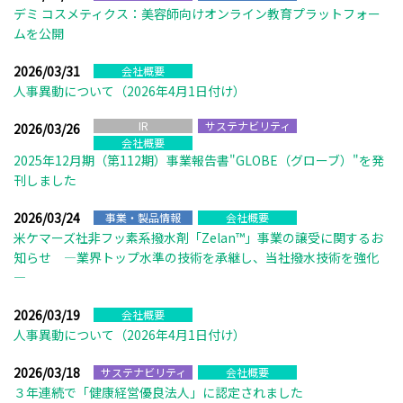
デミ コスメティクス：美容師向けオンライン教育プラットフォー
ムを公開
2026/03/31
会社概要
人事異動について（2026年4月1日付け）
IR
サステナビリティ
2026/03/26
会社概要
2025年12月期（第112期）事業報告書"GLOBE（グローブ）"を発
刊しました
2026/03/24
事業・製品情報
会社概要
米ケマーズ社非フッ素系撥水剤「Zelan™」事業の譲受に関するお
知らせ ―業界トップ水準の技術を承継し、当社撥水技術を強化
―
2026/03/19
会社概要
人事異動について（2026年4月1日付け）
2026/03/18
サステナビリティ
会社概要
３年連続で「健康経営優良法人」に認定されました