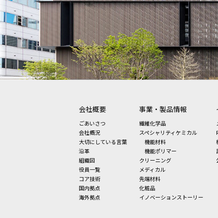
会社概要
事業・製品情報
ごあいさつ
繊維化学品
会社概況
スペシャリティケミカル
大切にしている言葉
機能材料
沿革
機能ポリマー
組織図
クリーニング
役員一覧
メディカル
コア技術
先端材料
国内拠点
化粧品
海外拠点
イノベーションストーリー