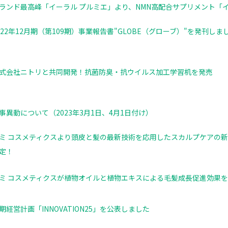
ランド最高峰「イーラル プルミエ」より、NMN高配合サプリメント「イーラ
022年12月期（第109期）事業報告書"GLOBE（グローブ）"を発刊しま
式会社ニトリと共同開発！抗菌防臭・抗ウイルス加工学習机を発売
事異動について（2023年3月1日、4月1日付け）
ミ コスメティクスより頭皮と髪の最新技術を応用したスカルプケアの新ブ
定！
ミ コスメティクスが植物オイルと植物エキスによる毛髪成長促進効果
期経営計画「INNOVATION25」を公表しました