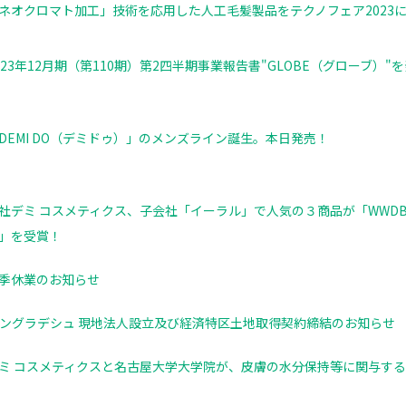
ネオクロマト加工」技術を応用した人工毛髪製品をテクノフェア2023
023年12月期（第110期）第2四半期事業報告書"GLOBE（グローブ）"
DEMI DO（デミドゥ）」のメンズライン誕⽣。本⽇発売！
社デミ コスメティクス、子会社「イーラル」で⼈気の３商品が「WWDBEA
」を受賞！
季休業のお知らせ
ングラデシュ 現地法人設立及び経済特区土地取得契約締結のお知らせ
ミ コスメティクスと名古屋大学大学院が、皮膚の水分保持等に関与す