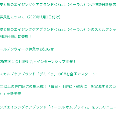
皮と髪のエイジングケアブランド＜EraL（イーラル）＞が伊勢丹新宿店メ
事異動について（2023年7月1日付け）
皮と髪のエイジングケアブランド＜EraL（イーラル）＞のスカルプシャ
別版付録に初登場！
ールデンウィーク休業のお知らせ
025卒向け会社説明会・インターンシップ開催！
スカルプケアブランド「デミドゥ」のCMを全国でスタート！
0年以上の専門研究の集大成！「毎日・手軽に・確実に」を実現するスカル
）』を新発売
ンズエイジングケアブランド「イーラル オム プライム」をフルリニュ