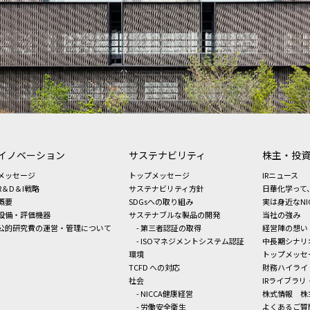
イノベーション
サステナビリティ
株主・投
メッセージ
トップメッセージ
IRニュース
R＆D＆I戦略
サステナビリティ方針
日華化学って
概要
SDGsへの取り組み
実は身近なNI
設備・評価機器
サステナブルな製品の開発
当社の強み
公的研究費の運営・管理について
- 第三者認証の取得
経営陣の想い
- ISOマネジメントシステム認証
中長期シナリ
環境
トップメッセ
TCFD への対応
財務ハイライ
社会
IRライブラリ
- NICCA健康経営
株式情報
株
- 労働安全衛生
よくあるご質