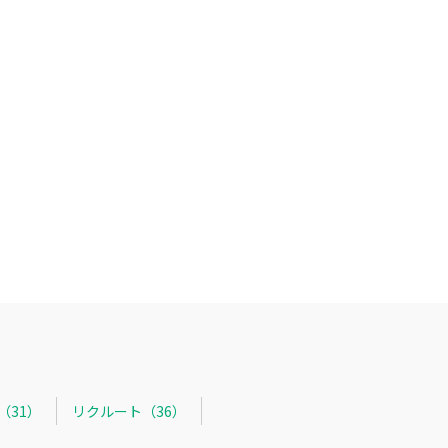
た
R（31）
リクルート（36）