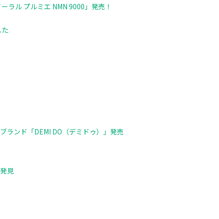
ル プルミエ NMN 9000」発売！
した
ランド「DEMI DO（デミドゥ）」発売
を発見