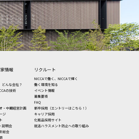
資家情報
リクルート
NICCAで働く、NICCAで輝く
、どんな会社？
働く環境を知る
CCAの技術
イベント情報
募集要項
FAQ
オ・中期経営計画
新卒採用（エントリーはこちら！）
ージ
キャリア採用
ト
化粧品採用サイト
・説明会
就活ハラスメント防止への取り組み
主総会
問