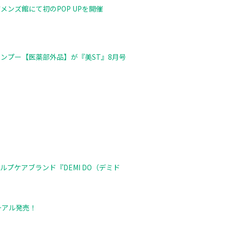
ンズ館にて初のPOP UPを開催
ンプー【医薬部外品】が『美ST』8月号
プケアブランド『DEMI DO（デミド
ーアル発売！