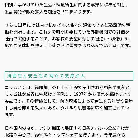
個別に手がけていた生活・環境衛生に関する事業に横串を刺し、
製品開発や販路拡大を加速させてまいります。
さらに11月には社内で抗ウイルス性能を評価できる試験設備の稼
働を開始します。これまで時間を要していた外部機関での評価を
社内で実施することで、お客様の要望に対して迅速かつ柔軟に対
応できる体制を整え、今後さらに需要を取り込んでいく考えです。
抗菌性と安全性の両立で支持拡大
ニッカノンは、繊維加工の仕上げ工程で使用される抗菌防臭剤と
して当社が業界に先駆けて開発し、1987年から販売を続けている
製品です。その特徴として、菌の増殖によって発生する汗臭や部屋
干し臭を抑える効果があり、タオルや肌着等に広く加工されてい
ます。
日本国内のほか、アジア諸国で展開する日系アパレル企業向けが
販路の中心で、約50％とトップシェアを誇ります。今年度から