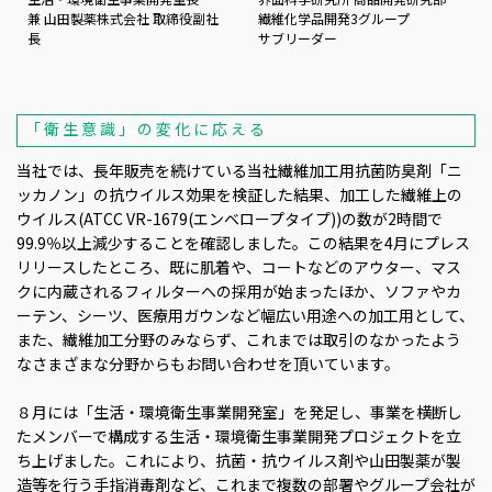
兼 山田製薬株式会社 取締役副社
繊維化学品開発3グループ
長
サブリーダー
「衛生意識」の変化に応える
当社では、長年販売を続けている当社繊維加工用抗菌防臭剤「ニ
ッカノン」の抗ウイルス効果を検証した結果、加工した繊維上の
ウイルス(ATCC VR-1679(エンベロープタイプ))の数が2時間で
99.9％以上減少することを確認しました。この結果を4月にプレス
リリースしたところ、既に肌着や、コートなどのアウター、マス
クに内蔵されるフィルターへの採用が始まったほか、ソファやカ
ーテン、シーツ、医療用ガウンなど幅広い用途への加工用として、
また、繊維加工分野のみならず、これまでは取引のなかったよう
なさまざまな分野からもお問い合わせを頂いています。
８月には「生活・環境衛生事業開発室」を発足し、事業を横断し
たメンバーで構成する生活・環境衛生事業開発プロジェクトを立
ち上げました。これにより、抗菌・抗ウイルス剤や山田製薬が製
造等を行う手指消毒剤など、これまで複数の部署やグループ会社が