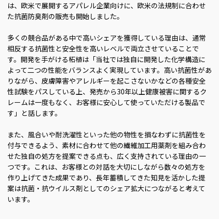
は、欧米で展開するアパレル企業向けに、欧米の法規制に合わせ
た抗菌防臭剤の販売も開始しました。
多くの競合品がある中で高いシェアを獲得している理由は、通常
相反する抗菌性と安全性を高いレベルで両立させていることで
す。開発を手がける柘植は「当社では独自に開発した化学構造に
よって二つの性能をバランスよく実現しています。高い抗菌性があ
りながら、皮膚障害やアレルギーを起こさないかなどの各種安全
性試験をパスしている上、発売から30年以上健康被害に関するク
レームは一度もなく、お客様に安心して使っていただける製品で
す」と話します。
また、風合いや耐洗濯性といった他の物性を損なわずに抗菌性を
付与できるよう、素材に合わせて他の繊維加工用薬剤を組み合わ
せた独自の処方を提案できる点も、広く支持されている理由の一
つです。これは、お客様との対話を大切にしながら数々の処方を
作り上げてきた成果であり、長年蓄積してきた知見を活かした提
案は抗菌・抗ウイルス剤としてのシェア拡大につながると考えて
います。