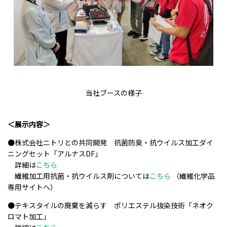
当社ブースの様子
＜展示内容＞
●
株式会社
ニトリとの共同開発 抗菌防臭・抗ウイルス加工ダイ
ニングセット「アルナスDF」
詳細は
こちら
繊維加工用抗菌・抗ウイルス剤について
は
こちら
（繊維化学品
専用サイトへ）
●
テキスタイルの廃棄を減らす ポリエステル抜染技術「ネオク
ロマト加工」