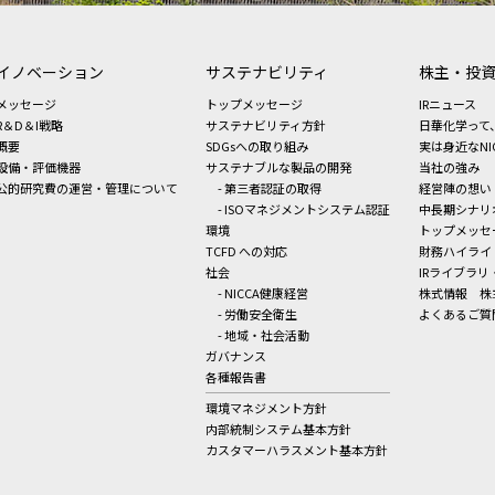
イノベーション
サステナビリティ
株主・投
メッセージ
トップメッセージ
IRニュース
R＆D＆I戦略
サステナビリティ方針
日華化学って
概要
SDGsへの取り組み
実は身近なNI
設備・評価機器
サステナブルな製品の開発
当社の強み
公的研究費の運営・管理について
- 第三者認証の取得
経営陣の想い
- ISOマネジメントシステム認証
中長期シナリ
環境
トップメッセ
TCFD への対応
財務ハイライ
社会
IRライブラリ
- NICCA健康経営
株式情報
株
- 労働安全衛生
よくあるご質
- 地域・社会活動
ガバナンス
各種報告書
環境マネジメント方針
内部統制システム基本方針
カスタマーハラスメント基本方針