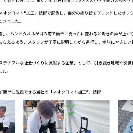
して参加しました。また、
5
月
2
日(金)には港区内の小学生向けの校外
ネオクロマト®加工」技術で脱色し、自分の塗り絵をプリントしたオリ
だきました。
参加し、ハンドタオルが目の前で簡単に真っ白に変わると驚きの声が上が
もらえるよう、スタッフが丁寧に説明しながら進行し、地球にやさしい
ステナブルな社会づくりに貢献する企業」として、引き続き地域や次世
した。
ず簡単に脱色できる当社の「ネオクロマト加工®」技術