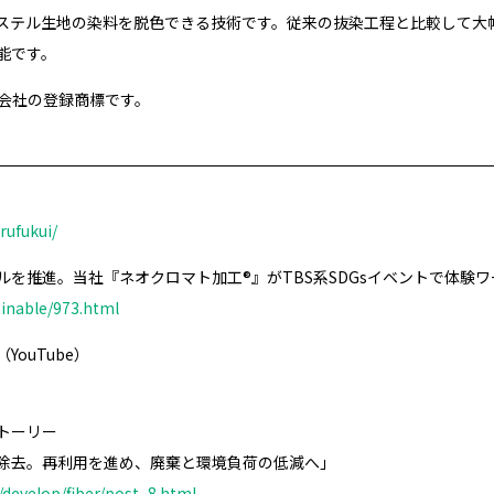
ステル生地の染料を脱色できる技術です。従来の抜染工程と比較して大
能です。
式会社の登録商標です。
rufukui/
ルを推進。当社『ネオクロマト加工®』がTBS系SDGsイベントで体験
ainable/973.html
ouTube）
トーリー
除去。再利用を進め、廃棄と環境負荷の低減へ」
/develop/fiber/post_8.html