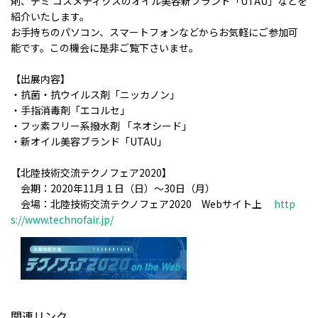
剤、デミ コスメティクスのオイル美容新ブランド「
UTAU
」などを
紹介いたします。
お手持ちのパソコン、スマートフォンなどからお気軽にご参加可
能です。この機会に是非ご覧下さいませ。
【出展内容】
・抗菌・抗ウイルス剤「ニッカノン」
・手指消毒剤「エコルセ」
・フッ素フリー系撥水剤 「ネオシード」
・新オイル美容ブランド「
UTAU
」
【北陸技術交流テクノフェア
2020
】
会期：
2020
年
11
月１日（日）～
30
日（月）
会場：北陸技術交流テクノフェア
2020
Web
サイト上
http
s://www.technofair.jp/
関連リンク