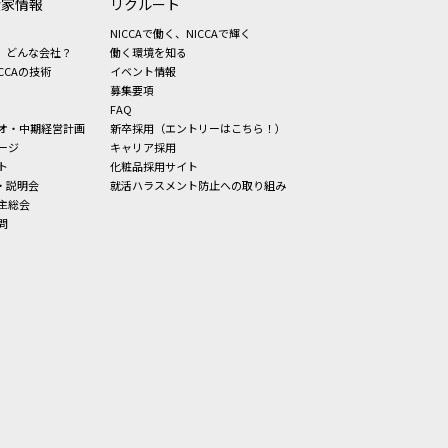
資家情報
リクルート
NICCAで働く、NICCAで輝く
、どんな会社？
働く環境を知る
CCAの技術
イベント情報
募集要項
FAQ
オ・中期経営計画
新卒採用（エントリーはこちら！）
ージ
キャリア採用
ト
化粧品採用サイト
・説明会
就活ハラスメント防止への取り組み
主総会
問