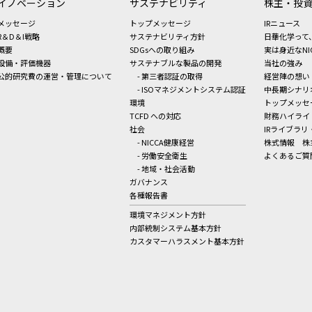
イノベーション
サステナビリティ
株主・投
メッセージ
トップメッセージ
IRニュース
R＆D＆I戦略
サステナビリティ方針
日華化学って
概要
SDGsへの取り組み
実は身近なNI
設備・評価機器
サステナブルな製品の開発
当社の強み
公的研究費の運営・管理について
- 第三者認証の取得
経営陣の想い
- ISOマネジメントシステム認証
中長期シナリ
環境
トップメッセ
TCFD への対応
財務ハイライ
社会
IRライブラリ
- NICCA健康経営
株式情報
株
- 労働安全衛生
よくあるご質
- 地域・社会活動
ガバナンス
各種報告書
環境マネジメント方針
内部統制システム基本方針
カスタマーハラスメント基本方針