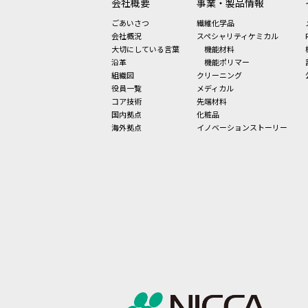
会社概要
事業・製品情報
ごあいさつ
繊維化学品
会社概況
スペシャリティケミカル
大切にしている言葉
機能材料
沿革
機能ポリマー
組織図
クリーニング
役員一覧
メディカル
コア技術
先端材料
国内拠点
化粧品
海外拠点
イノベーションストーリー