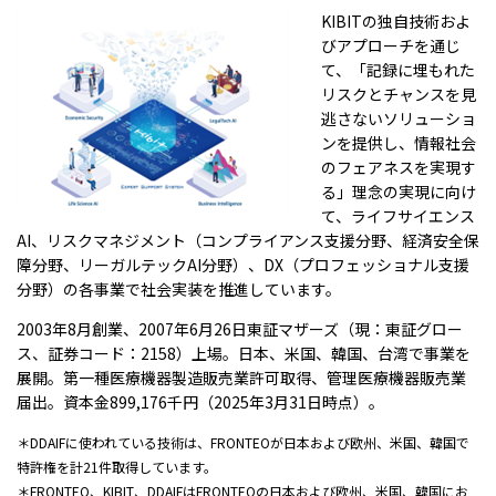
KIBITの独自技術およ
びアプローチを通じ
て、「記録に埋もれた
リスクとチャンスを見
逃さないソリューショ
ンを提供し、情報社会
のフェアネスを実現す
る」理念の実現に向け
て、ライフサイエンス
AI、リスクマネジメント（コンプライアンス支援分野、経済安全保
障分野、リーガルテックAI分野）、DX（プロフェッショナル支援
分野）の各事業で社会実装を推進しています。
2003年8月創業、2007年6月26日東証マザーズ（現：東証グロー
ス、証券コード：2158）上場。日本、米国、韓国、台湾で事業を
展開。第一種医療機器製造販売業許可取得、管理医療機器販売業
届出。資本金899,176千円（2025年3月31日時点）。
＊DDAIFに使われている技術は、FRONTEOが日本および欧州、米国、韓国で
特許権を計21件取得しています。
＊FRONTEO、KIBIT、DDAIFはFRONTEOの日本および欧州、米国、韓国にお