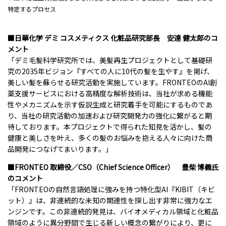
特定するプロセス
■日華化学 デミ コスメティクス 化粧品研究部長 安達 健太郎のコ
メント
「デミ毛髪科学研究所では、美髪再生プロジェクトとして基礎研
究の2035年ビジョン『すべての人に10代の髪を生やす』を掲げ、
美しい髪を蘇らせる研究活動を実施しています。FRONTEOのAI創
薬支援サービスにおける高精度な解析技術は、当社が求める機能
性やメカニズムを示す仮説生成と研究着手を可能にするものであ
り、当社の研究活動の加速および研究開発力の強化に繋がると期
待しております。本プロジェクトで得られた知見を活かし、髪の
健康と美しさを叶え、多くの髪のお悩みを抱える人々に向けた商
品開発につなげてまいります。」
■FRONTEO 取締役／CSO（Chief Science Officer） 豊柴 博義氏
のコメント
「FRONTEOの自然言語処理に強みを持つ特化型AI『KIBIT（キビ
ット）』は、非連続的な未知の関連性を探し出す非常に強力なエ
ンジンです。この非連続的発見は、バイオメディカル領域と化粧品
領域のように異分野間で生じる新しい概念の繋がりにより、更に