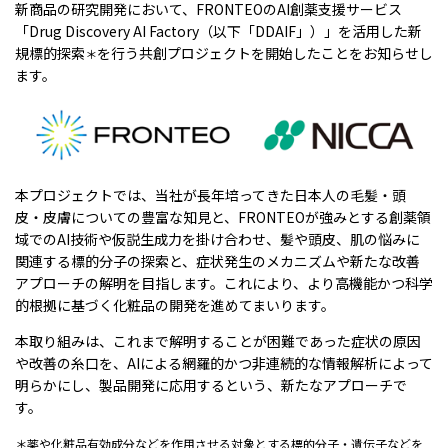
新商品の研究開発において、FRONTEOのAI創薬支援サービス
「Drug Discovery AI Factory（以下「DDAIF」）」を活用した新
規標的探索
を行う共創プロジェクトを開始したことをお知らせし
＊
ます。
本プロジェクトでは、当社が長年培ってきた日本人の毛髪・頭
皮・皮膚についての豊富な知見と、FRONTEOが強みとする創薬領
域でのAI技術や仮説生成力を掛け合わせ、髪や頭皮、肌の悩みに
関連する標的分子の探索と、症状発生のメカニズムや新たな改善
アプローチの解明を目指します。これにより、より高機能かつ科学
的根拠に基づく化粧品の開発を進めてまいります。
本取り組みは、これまで解明することが困難であった症状の原因
や改善の糸口を、AIによる網羅的かつ非連続的な情報解析によって
明らかにし、製品開発に応用するという、新たなアプローチで
す。
＊薬や化粧品有効成分などを作用させる対象とする標的分子・遺伝子などを