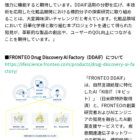
強力に機能すると期待しています。DDAIF活用の分野を広げ、本技
術を応用した化粧品開発における標的分子の探索研究に取り組め
ることは、大変興味深いチャレンジだと考えています。化粧品領域
において 日華化学様と取り組む本プロジェクトを通じて得られた
知見が、革新的な製品の創出や、ユーザーのQOL向上につながる
ことを期待しています。」
■FRONTEO Drug Discovery AI Factory（DDAIF）について
https://lifescience.fronteo.com/products/drug-discovery-ai-fa
ctory/
「FRONTEO DDAIF」
は、自然言語処理に特化
したAI「KIBIT（キビッ
ト）」（日米欧特許取得
済）と、FRONTEOの創薬
研究者およびAIエンジニ
アの知見を融合したAI創
薬支援サービスです。 疾
患関連遺伝子ネットワー
クの解析や、標的候補に