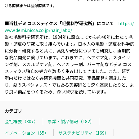
ける商標または登録商標です。
■当社デミ コスメティクス「毛髪科学研究所」について
https://
www.demi.nicca.co.jp/hair_labo/
当社毛髪科学研究所は、1984年に設立してから約40年にわたり毛
髪・頭皮の研究に取り組んでいます。日本人の毛髪・頭皮を科学的
に分析・研究すると共に、薬剤や成分についても研究し、画期的
な商品開発に繋げています。これまでに、ヘアケア剤、スタイリ
ング剤、スカルプケア剤、ヘアカラー剤、パーマ剤などデミ コス
メティクス独自の処方を数多く生み出してきました。また、研究
所内だけではなく各研究機関と共同研究、商品開発を実施した
り、髪のスペシャリストでもある美容師とも深く連携したりと、よ
り良い商品をつくるため、深い探求を続けています。
カテゴリ
会社概要（307）
事業・製品情報（182）
イノベーション（55）
サステナビリティ（169）