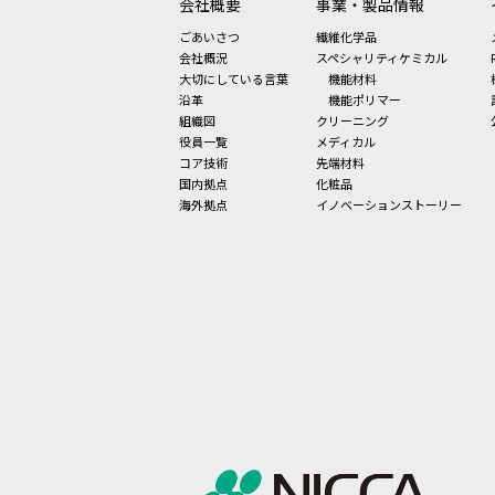
会社概要
事業・製品情報
ごあいさつ
繊維化学品
会社概況
スペシャリティケミカル
大切にしている言葉
機能材料
沿革
機能ポリマー
組織図
クリーニング
役員一覧
メディカル
コア技術
先端材料
国内拠点
化粧品
海外拠点
イノベーションストーリー