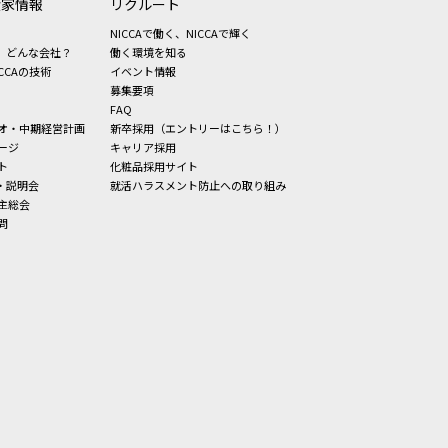
資家情報
リクルート
NICCAで働く、NICCAで輝く
、どんな会社？
働く環境を知る
CCAの技術
イベント情報
募集要項
FAQ
オ・中期経営計画
新卒採用（エントリーはこちら！）
ージ
キャリア採用
ト
化粧品採用サイト
・説明会
就活ハラスメント防止への取り組み
主総会
問