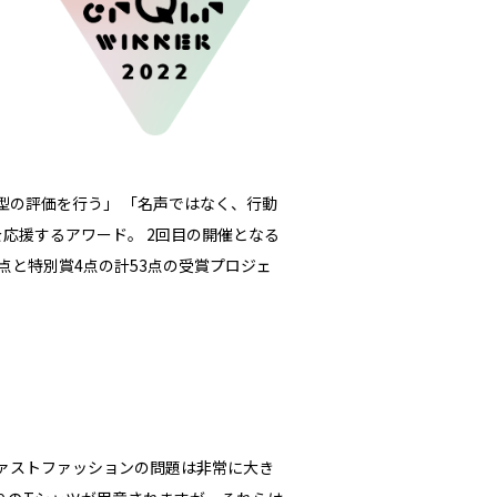
型の評価を行う」 「名声ではなく、行動
を応援するアワード。
2
回目の開催となる
点と特別賞
4
点の計
53
点の受賞プロジェ
ァストファッションの問題は非常に大き