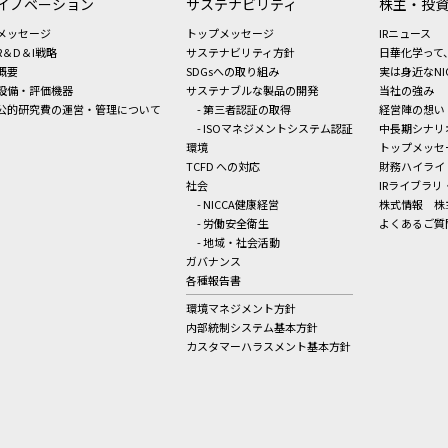
イノベーション
サステナビリティ
株主・投
メッセージ
トップメッセージ
IRニュース
R＆D＆I戦略
サステナビリティ方針
日華化学って
概要
SDGsへの取り組み
実は身近なNI
設備・評価機器
サステナブルな製品の開発
当社の強み
公的研究費の運営・管理について
- 第三者認証の取得
経営陣の想い
- ISOマネジメントシステム認証
中長期シナリ
環境
トップメッセ
TCFD への対応
財務ハイライ
社会
IRライブラリ
- NICCA健康経営
株式情報
株
- 労働安全衛生
よくあるご質
- 地域・社会活動
ガバナンス
各種報告書
環境マネジメント方針
内部統制システム基本方針
カスタマーハラスメント基本方針