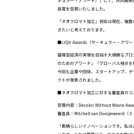
キュラー・アワード）」にて、共同開発
員賞を受賞いたしました。
「ネオクロマト加工」技術は現在、複数
きたいと考えております。
■crQlr Awards（サーキュラー・アワ
循環型経済の実現を目指す⼤規模なプロ
のためのアワード」「グローバル視点を
今回も企業や団体、スタートアップ、デ
クトが発表されました。
■ネオクロマト加工に対する審査員のコ
受賞内容：
Decolor Without Waste Awa
審査員：
Mitchell van Dooije
「素晴らしいイノベーションです。私は