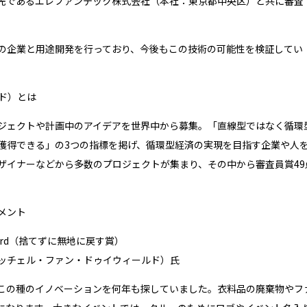
先であるエレファンテック株式会社（本社：東京都中央区）と共に審査
の企業と用途開発を行っており、今後もこの技術の可能性を検証してい
ード）とは
ジェクトや計画中のアイデアを世界中から募集。「直線型ではなく循環
獲得できる」の
3
つの指標を掲げ、循環型経済の実現を目指す企業や人
ザイナーなどから多数のプロジェクトが集まり、その中から審査員賞
49
メント
rd
（捨てずに無地に戻す賞）
weerd（ミッチェル・ファン・ドゥイウィールド）
氏
この種のイノベーションを何年も探していました。衣料品の廃棄物やフ