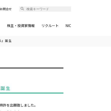
お問合せ
ィ
株主・投資家情報
リクルート
NIC
料』誕生
』誕生
る特許を出願致しました。