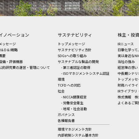
イノベーション
サステナビリティ
株主・投
メッセージ
トップメッセージ
IRニュース
R＆D＆I戦略
サステナビリティ方針
日華化学って
概要
SDGsへの取り組み
実は身近なNI
設備・評価機器
サステナブルな製品の開発
当社の強み
公的研究費の運営・管理について
- 第三者認証の取得
経営陣の想い
- ISOマネジメントシステム認証
中長期シナリ
環境
トップメッセ
TCFD への対応
財務ハイライ
社会
IRライブラリ
- NICCA健康経営
株式情報
株
- 労働安全衛生
よくあるご質
- 地域・社会活動
ガバナンス
各種報告書
環境マネジメント方針
内部統制システム基本方針