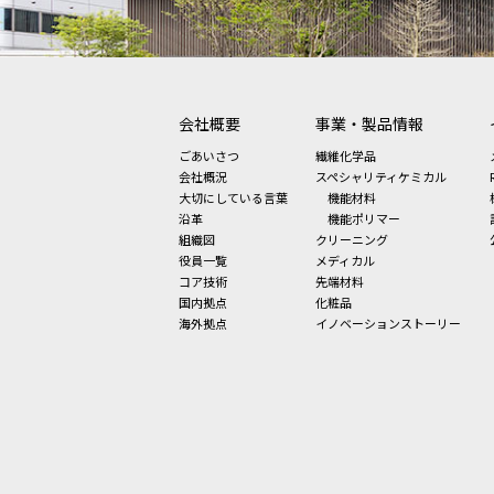
会社概要
事業・製品情報
ごあいさつ
繊維化学品
会社概況
スペシャリティケミカル
大切にしている言葉
機能材料
沿革
機能ポリマー
組織図
クリーニング
役員一覧
メディカル
コア技術
先端材料
国内拠点
化粧品
海外拠点
イノベーションストーリー