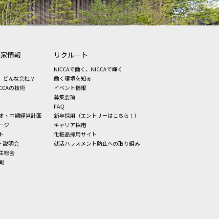
資家情報
リクルート
NICCAで働く、NICCAで輝く
、どんな会社？
働く環境を知る
CCAの技術
イベント情報
募集要項
FAQ
オ・中期経営計画
新卒採用（エントリーはこちら！）
ージ
キャリア採用
ト
化粧品採用サイト
・説明会
就活ハラスメント防止への取り組み
主総会
問