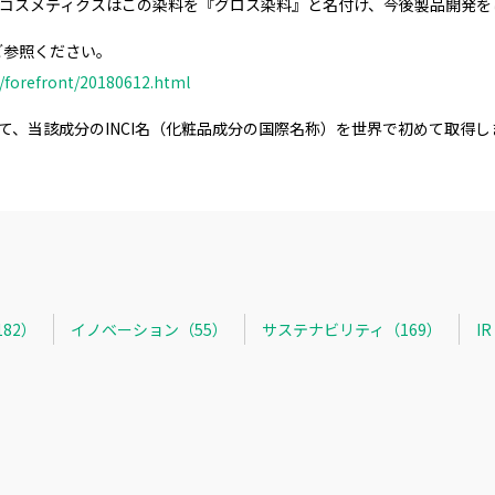
 コスメティクスはこの染料を『グロス染料』と名付け、今後製品開発を
ご参照ください。
o/forefront/20180612.html
いて、当該成分のINCI名（化粧品成分の国際名称）を世界で初めて取得し
82）
イノベーション（55）
サステナビリティ（169）
I