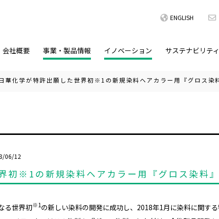
ENGLISH
会社概要
事業・製品情報
イノベーション
サステナビリテ
日華化学が特許出願した世界初※1の新規染料ヘアカラー用『グロス染
8/06/12
界初※1の新規染料ヘアカラー用『グロス染料
※1
なる世界初
の新しい染料の開発に成功し、2018年1月に染料に関す