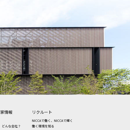
資家情報
リクルート
NICCAで働く、NICCAで輝く
、どんな会社？
働く環境を知る