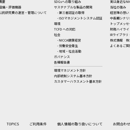
概要
SDGsへの取り組み
実は身近なNI
設備・評価機器
サステナブルな製品の開発
当社の強み
公的研究費の運営・管理について
- 第三者認証の取得
経営陣の想い
- ISOマネジメントシステム認証
中長期シナリ
環境
トップメッセ
TCFD への対応
財務ハイライ
社会
IRライブラリ
- NICCA健康経営
株式情報
株
- 労働安全衛生
よくあるご質
- 地域・社会活動
ガバナンス
各種報告書
環境マネジメント方針
内部統制システム基本方針
カスタマーハラスメント基本方針
TOPICS
ご利用条件
個人情報の取り扱いについて
お問合わ