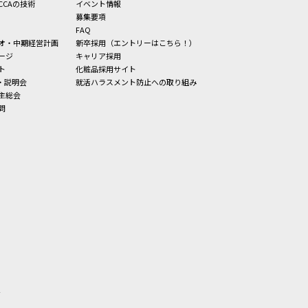
CCAの技術
イベント情報
募集要項
FAQ
オ・中期経営計画
新卒採用（エントリーはこちら！）
ージ
キャリア採用
ト
化粧品採用サイト
・説明会
就活ハラスメント防止への取り組み
主総会
問
せ