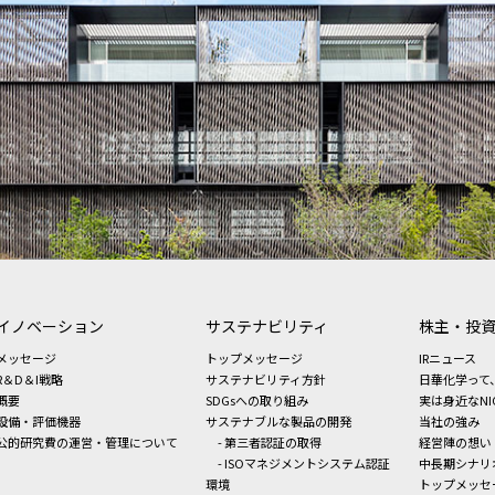
イノベーション
サステナビリティ
株主・投
メッセージ
トップメッセージ
IRニュース
R＆D＆I戦略
サステナビリティ方針
日華化学って
概要
SDGsへの取り組み
実は身近なNI
設備・評価機器
サステナブルな製品の開発
当社の強み
公的研究費の運営・管理について
- 第三者認証の取得
経営陣の想い
- ISOマネジメントシステム認証
中長期シナリ
環境
トップメッセ