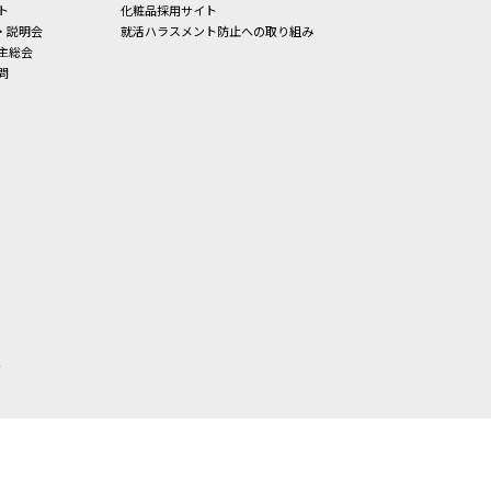
ト
化粧品採用サイト
・説明会
就活ハラスメント防止への取り組み
主総会
問
せ