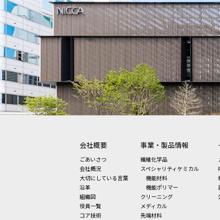
会社概要
事業・製品情報
ごあいさつ
繊維化学品
会社概況
スペシャリティケミカル
大切にしている言葉
機能材料
沿革
機能ポリマー
組織図
クリーニング
役員一覧
メディカル
コア技術
先端材料