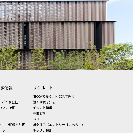
資家情報
リクルート
NICCAで働く、NICCAで輝く
、どんな会社？
働く環境を知る
CCAの技術
イベント情報
募集要項
FAQ
オ・中期経営計画
新卒採用（エントリーはこちら！）
ージ
キャリア採用