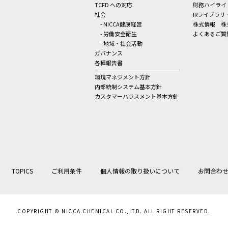
TCFD への対応
財務ハイライ
社会
IRライブラリ
- NICCA健康経営
株式情報
株
- 労働安全衛生
よくあるご質
- 地域・社会活動
ガバナンス
各種報告書
環境マネジメント方針
内部統制システム基本方針
カスタマーハラスメント基本方針
TOPICS
ご利用条件
個人情報の取り扱いについて
お問合わ
COPYRIGHT © NICCA CHEMICAL CO.,LTD. ALL RIGHT RESERVED.