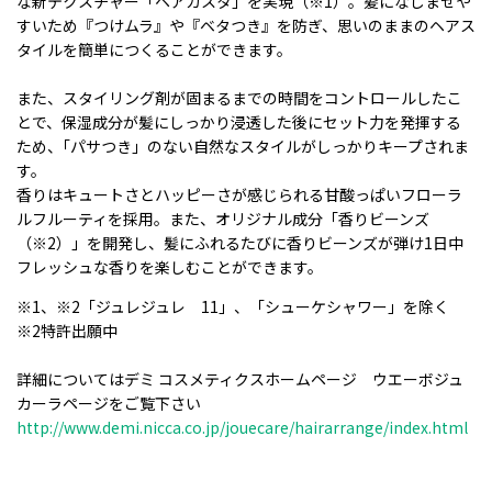
な新テクスチャー「ヘアカスタ」を実現（※1）。髪になじませや
すいため『つけムラ』や『ベタつき』を防ぎ、思いのままのヘアス
タイルを簡単につくることができます。
また、スタイリング剤が固まるまでの時間をコントロールしたこ
とで、保湿成分が髪にしっかり浸透した後にセット力を発揮する
ため、｢パサつき」のない自然なスタイルがしっかりキープされま
す。
香りはキュートさとハッピーさが感じられる甘酸っぱいフローラ
ルフルーティを採用。また、オリジナル成分「香りビーンズ
（※2）」を開発し、髪にふれるたびに香りビーンズが弾け1日中
フレッシュな香りを楽しむことができます。
※1、※2「ジュレジュレ 11」、「シューケシャワー」を除く
※2特許出願中
詳細についてはデミ コスメティクスホームページ ウエーボジュ
カーラページをご覧下さい
http://www.demi.nicca.co.jp/jouecare/hairarrange/index.html