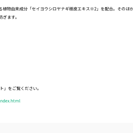
る植物由来成分「セイヨウシロヤナギ樹皮エキス※2」を配合。そのほ
防ぎます。
イト」をご覧ください。
index.html