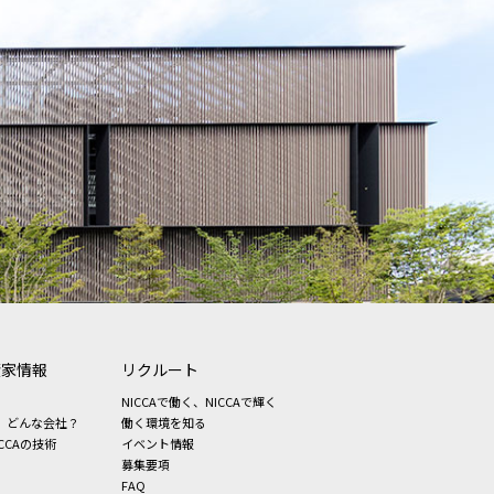
資家情報
リクルート
NICCAで働く、NICCAで輝く
、どんな会社？
働く環境を知る
CCAの技術
イベント情報
募集要項
FAQ