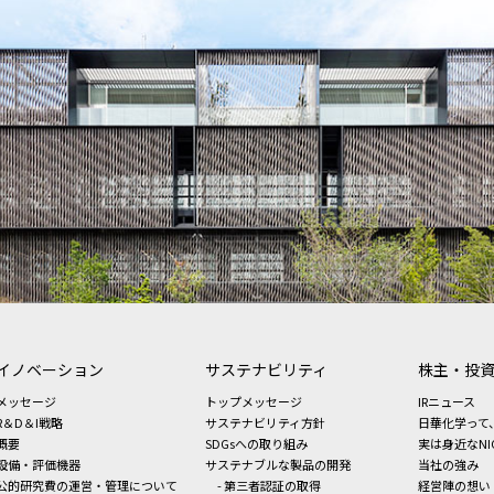
イノベーション
サステナビリティ
株主・投
メッセージ
トップメッセージ
IRニュース
R＆D＆I戦略
サステナビリティ方針
日華化学って
概要
SDGsへの取り組み
実は身近なNI
設備・評価機器
サステナブルな製品の開発
当社の強み
公的研究費の運営・管理について
- 第三者認証の取得
経営陣の想い