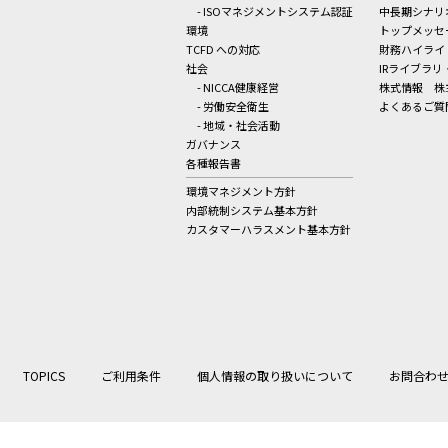
- ISOマネジメントシステム認証
中長期シナリ
環境
トップメッセ
TCFD への対応
財務ハイライ
社会
IRライブラリ
- NICCA健康経営
株式情報
株
- 労働安全衛生
よくあるご質
- 地域・社会活動
ガバナンス
各種報告書
環境マネジメント方針
内部統制システム基本方針
カスタマーハラスメント基本方針
TOPICS
ご利用条件
個人情報の取り扱いについて
お問合わ