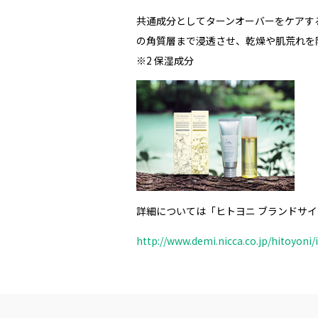
共通成分としてターンオーバーをケアす
の角質層まで浸透させ、乾燥や肌荒れを
※
2
保湿成分
詳細については「ヒトヨニ ブランドサ
http://www.demi.nicca.co.jp/hitoyoni/