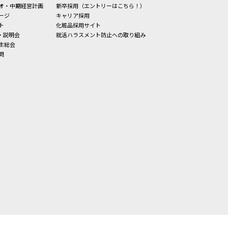
オ・中期経営計画
新卒採用（エントリーはこちら！）
ージ
キャリア採用
ト
化粧品採用サイト
・説明会
就活ハラスメント防止への取り組み
主総会
問
せ