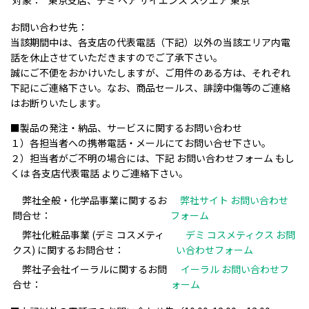
対象：
東京支店、デミ ヘア サイエンス スクエア 東京
お問い合わせ先：
当該期間中は、各支店の代表電話（下記）以外の当該エリア内電
話を休止させていただきますのでご了承下さい。
誠にご不便をおかけいたしますが、ご用件のある方は、それぞれ
下記にご連絡下さい。なお、商品セールス、誹謗中傷等のご連絡
はお断りいたします。
■製品の発注・納品、サービスに関するお問い合わせ
１）各担当者への携帯電話・メールにてお問い合せ下さい。
２）担当者がご不明の場合には、下記 お問い合わせフォーム もし
くは 各支店代表電話 よりご連絡下さい。
弊社全般・化学品事業に関するお
弊社サイト お問い合わせ
問合せ：
フォーム
弊社化粧品事業 (デミ コスメティ
デミ コスメティクス お問
クス) に関するお問合せ：
い合わせフォーム
弊社子会社イーラルに関するお問
イーラル お問い合わせフ
合せ：
ォーム