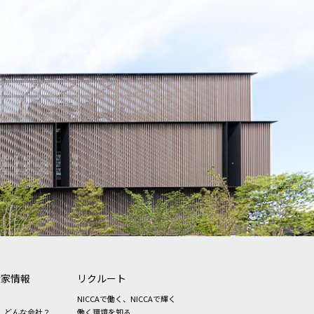
資家情報
リクルート
NICCAで働く、NICCAで輝く
、どんな会社？
働く環境を知る