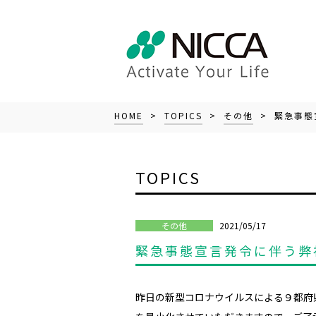
HOME
>
TOPICS
>
その他
> 緊急事態
TOPICS
2021/05/17
その他
緊急事態宣言発令に伴う弊
昨日の新型コロナウイルスによる９都府