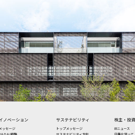
イノベーション
サステナビリティ
株主・投
メッセージ
トップメッセージ
IRニュース
R＆D＆I戦略
サステナビリティ方針
日華化学って