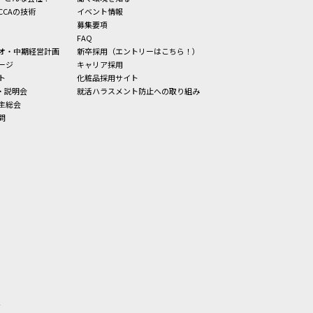
CCAの技術
イベント情報
募集要項
FAQ
オ・中期経営計画
新卒採用（エントリーはこちら！）
ージ
キャリア採用
ト
化粧品採用サイト
・説明会
就活ハラスメント防止への取り組み
主総会
問
せ