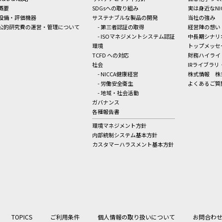
概要
SDGsへの取り組み
実は身近なNI
設備・評価機器
サステナブルな製品の開発
当社の強み
公的研究費の運営・管理について
- 第三者認証の取得
経営陣の想い
- ISOマネジメントシステム認証
中長期シナリ
環境
トップメッセ
TCFD への対応
財務ハイライ
社会
IRライブラリ
- NICCA健康経営
株式情報
株
- 労働安全衛生
よくあるご質
- 地域・社会活動
ガバナンス
各種報告書
環境マネジメント方針
内部統制システム基本方針
カスタマーハラスメント基本方針
TOPICS
ご利用条件
個人情報の取り扱いについて
お問合わ