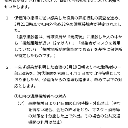
接触者が特定されましたので、改めて今後の対応についてお知ら
せいたします。
１．
保健所の指導に従い感染した役員の詳細行動の調査を進め、
3月21日時点で社内外含め32名の濃厚接触者が特定されまし
た。
（濃厚接触者は、当該役員が『発病後』に接触した人の中か
ら「接触距離が近い（2ｍ以内）」「感染者がマスクを着用
していない」「接触場所が閉鎖空間である」を基準に保健所
が特定したものです。）
２．
一先ず感染が判明した直後の3月19日朝より本社勤務者の一
部250名を、潜伏期間を考慮し４月１日まで自宅待機として
おりましたが、保健所からの指導も踏まえ、改めて以下の対
応とします。
①社内の濃厚接触者への対応
（ア）
最終接触日より14日間の自宅待機・外出禁止（やむ
を得ない場合、会社の許可をとり、マスク・消毒等
の対策を十分施した上で外出。その場合の公共交通
機関の利用は禁止）