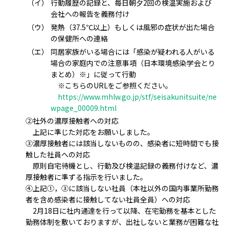
（イ）
行動履歴の記録と、毎日朝夕2回の検温実施および
会社への報告を義務付け
（ウ）
発熱（37.5℃以上）もしくは風邪の症状が出た場合
の保健所への連絡
（エ）
同居家族がいる場合には「感染が疑われる人がいる
場合の家庭内での注意事項（日本環境感染学会とり
まとめ）※」に従って行動
※こちらのURLをご参照ください。
https://www.mhlw.go.jp/stf/seisakunitsuite/ne
wpage_00009.html
②社外の濃厚接触者への対応
上記に準じた対応をお願いしました。
③濃厚接触者には該当しないものの、感染者に短時間でも接
触した社員への対応
原則自宅待機とし、行動及び検温記録の義務付けなど、濃
厚接触者に準ずる指示を行いました。
④上記①，③に該当しない社員（本社以外の国内事業所勤務
者を含め感染者に接触してない社員全員）への対応
2月18日に社内通達を行って以降、在宅勤務を基本とした
勤務体制を敷いておりますが、出社しないと業務が困難な社