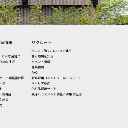
資家情報
リクルート
NICCAで働く、NICCAで輝く
、どんな会社？
働く環境を知る
CCAの技術
イベント情報
募集要項
FAQ
オ・中期経営計画
新卒採用（エントリーはこちら！）
ージ
キャリア採用
ト
化粧品採用サイト
・説明会
就活ハラスメント防止への取り組み
主総会
問