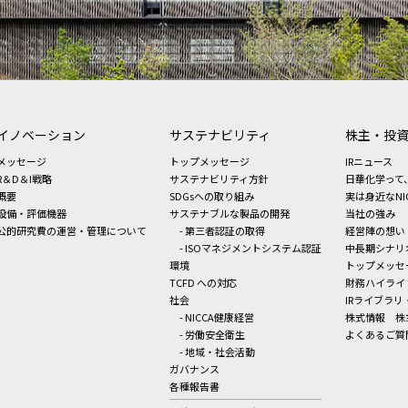
イノベーション
サステナビリティ
株主・投
メッセージ
トップメッセージ
IRニュース
R＆D＆I戦略
サステナビリティ方針
日華化学って
概要
SDGsへの取り組み
実は身近なNI
設備・評価機器
サステナブルな製品の開発
当社の強み
公的研究費の運営・管理について
- 第三者認証の取得
経営陣の想い
- ISOマネジメントシステム認証
中長期シナリ
環境
トップメッセ
TCFD への対応
財務ハイライ
社会
IRライブラリ
- NICCA健康経営
株式情報
株
- 労働安全衛生
よくあるご質
- 地域・社会活動
ガバナンス
各種報告書