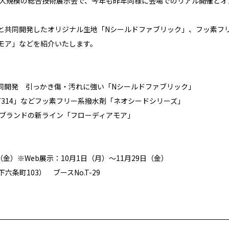
最大規模の総合技術展示会で、
今年も昨年同様に会場でのリアル開催とオ
と共同開発したオリジナル生地「Nシールドファブリック」
、フッ素フ
モア」などを紹介いたします。
同開発 引っかき傷・汚れに強い「Nシールドファブリック」
7314」などフッ素フリー系撥水剤「ネオシードシリーズ」
アブランドの新ライン「フローディアモア」
（金）※Web展示：10月1日（月）～11月29日（金）
六条町103） ブースNo.T-29