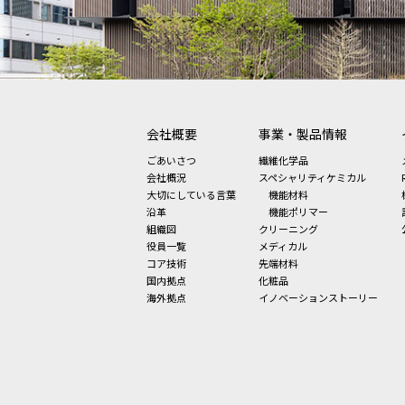
会社概要
事業・製品情報
ごあいさつ
繊維化学品
会社概況
スペシャリティケミカル
大切にしている言葉
機能材料
沿革
機能ポリマー
組織図
クリーニング
役員一覧
メディカル
コア技術
先端材料
国内拠点
化粧品
海外拠点
イノベーションストーリー