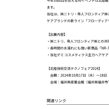
今年35回目を迎える同イベントは北陸
ます。
当社は、㈱
ニトリ・帝人フロンティア㈱
ケアブランドの新ライン「フローディア
【出展内容】
・㈱
ニトリ、帝人フロンティア㈱との共
・長時間の水濡れにも強い新商品「NR-
・当社デミ コスメティクス主力ヘアケ
【北陸技術交流テクノフェア
2024
】
会期：
2024
年
10
月17日（木）～18日
会場：福井県産業会館（
福井県福井市下
関連リンク