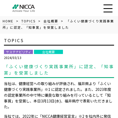
HOME
>
TOPICS
>
会社概要
> 「ふくい健康づくり実践事業
所」に認定、「知事賞」を受賞しました
TOPICS
サステナビリティ
会社概要
2024/03/13
「ふくい健康づくり実践事業所」に認定、「知事
賞」を受賞しました
当社は、健康経営への取り組みが評価され、福井県より「ふくい
健康づくり実践事業所」
※1
に認定されました。また、
2023
年度
の認定事業所の中で特に優良な取り組みを行っているとして「知
事賞」を受賞し、本日
3
月
13
日
(
水
)
、福井県庁で表彰いただきまし
た。
当社では、
2022
年に「
NICCA
健康経営宣言」
※2
を社内外に発信