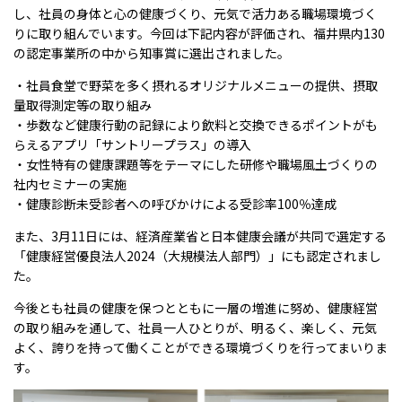
し、社員の身体と心の健康づくり、元気で活力ある職場環境づく
りに取り組んでいます。今回は下記内容が評価され、福井県内
130
の認定事業所の中から知事賞に選出されました。
・社員食堂で野菜を多く摂れるオリジナルメニューの提供、摂取
量取得測定等の取り組み
・歩数など健康行動の記録により飲料と交換できるポイントがも
らえるアプリ「サントリープラス」の導入
・女性特有の健康課題等をテーマにした研修や職場風土づくりの
社内セミナーの実施
・健康診断未受診者への呼びかけによる受診率
100
％達成
また、
3
月
11
日には、経済産業省と日本健康会議が共同で選定する
「健康経営優良法人
2024
（大規模法人部門）」にも認定されまし
た。
今後とも社員の健康を保つとともに一層の増進に努め、健康経営
の取り組みを通して、社員一人ひとりが、明るく、楽しく、元気
よく、誇りを持って働くことができる環境づくりを行ってまいりま
す。