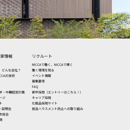
資家情報
リクルート
NICCAで働く、NICCAで輝く
、どんな会社？
働く環境を知る
CCAの技術
イベント情報
募集要項
FAQ
オ・中期経営計画
新卒採用（エントリーはこちら！）
ージ
キャリア採用
ト
化粧品採用サイト
・説明会
就活ハラスメント防止への取り組み
主総会
問