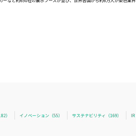
カーなど約650社の展示ブースが並び、世界各国から約6万人が染色業
82）
イノベーション（55）
サステナビリティ（169）
I