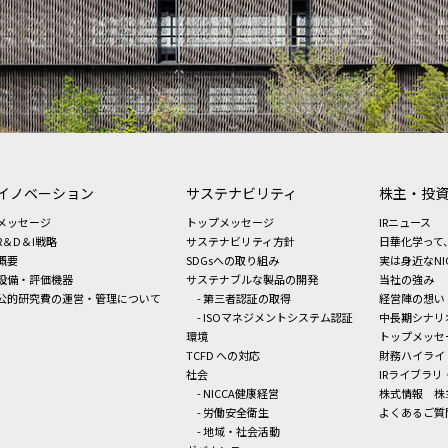
イノベーション
サステナビリティ
株主・投
メッセージ
トップメッセージ
IRニュース
R＆D＆I戦略
サステナビリティ方針
日華化学って
概要
SDGsへの取り組み
実は身近なNI
設備・評価機器
サステナブルな製品の開発
当社の強み
公的研究費の運営・管理について
- 第三者認証の取得
経営陣の想い
- ISOマネジメントシステム認証
中長期シナリ
環境
トップメッセ
TCFD への対応
財務ハイライ
社会
IRライブラリ
- NICCA健康経営
株式情報
株
- 労働安全衛生
よくあるご質
- 地域・社会活動