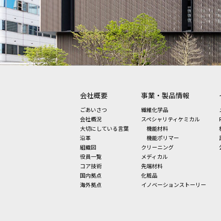
会社概要
事業・製品情報
ごあいさつ
繊維化学品
会社概況
スペシャリティケミカル
大切にしている言葉
機能材料
沿革
機能ポリマー
組織図
クリーニング
役員一覧
メディカル
コア技術
先端材料
国内拠点
化粧品
海外拠点
イノベーションストーリー