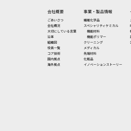
会社概要
事業・製品情報
ごあいさつ
繊維化学品
会社概況
スペシャリティケミカル
大切にしている言葉
機能材料
沿革
機能ポリマー
組織図
クリーニング
役員一覧
メディカル
コア技術
先端材料
国内拠点
化粧品
海外拠点
イノベーションストーリー