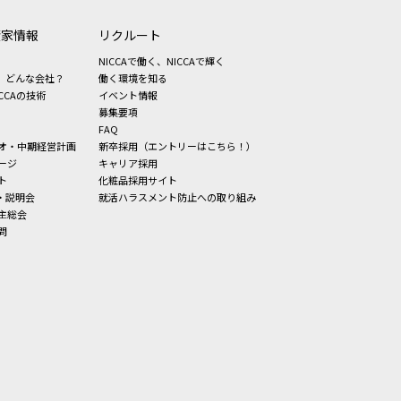
資家情報
リクルート
NICCAで働く、NICCAで輝く
、どんな会社？
働く環境を知る
CCAの技術
イベント情報
募集要項
FAQ
オ・中期経営計画
新卒採用（エントリーはこちら！）
ージ
キャリア採用
ト
化粧品採用サイト
・説明会
就活ハラスメント防止への取り組み
主総会
問