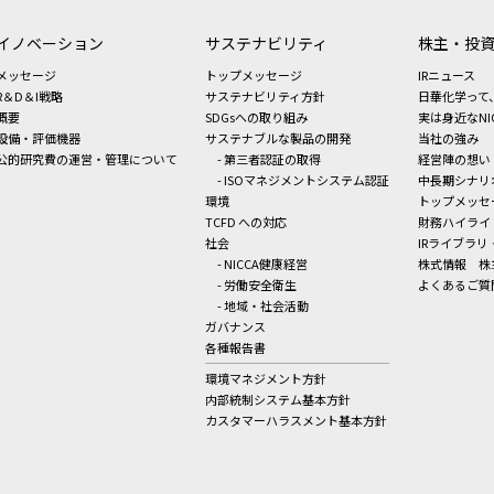
イノベーション
サステナビリティ
株主・投
メッセージ
トップメッセージ
IRニュース
R＆D＆I戦略
サステナビリティ方針
日華化学って
概要
SDGsへの取り組み
実は身近なNI
設備・評価機器
サステナブルな製品の開発
当社の強み
公的研究費の運営・管理について
- 第三者認証の取得
経営陣の想い
- ISOマネジメントシステム認証
中長期シナリ
環境
トップメッセ
TCFD への対応
財務ハイライ
社会
IRライブラリ
- NICCA健康経営
株式情報
株
- 労働安全衛生
よくあるご質
- 地域・社会活動
ガバナンス
各種報告書
環境マネジメント方針
内部統制システム基本方針
カスタマーハラスメント基本方針