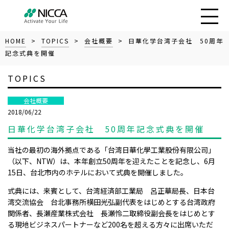
HOME
>
TOPICS
>
会社概要
> 日華化学台湾子会社 50周年
記念式典を開催
TOPICS
会社概要
2018/06/22
日華化学台湾子会社 50周年記念式典を開催
当社の最初の海外拠点である「台湾日華化學工業股份有限公司｣
（以下、NTW）は、本年創立50周年を迎えたことを記念し、6月
15日、台北市内のホテルにおいて式典を開催しました。
式典には、来賓として、台湾経済部工業局 呂正華局長、日本台
湾交流協会 台北事務所横田光弘副代表をはじめとする台湾政府
関係者、長瀬産業株式会社 長瀬怜二取締役副会長をはじめとす
る現地ビジネスパートナーなど200名を超える方々に出席いただ