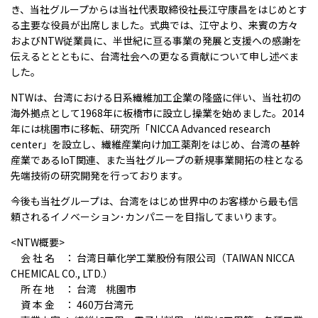
き、当社グループからは当社代表取締役社長江守康昌をはじめとす
る主要な役員が出席しました。式典では、江守より、来賓の方々
およびNTW従業員に、半世紀に亘る事業の発展と支援への感謝を
伝えるととともに、台湾社会への更なる貢献について申し述べま
した。
NTWは、台湾における日系繊維加工企業の隆盛に伴い、当社初の
海外拠点として1968年に板橋市に設立し操業を始めました。2014
年には桃園市に移転、研究所「NICCA Advanced research
center」を設立し、繊維産業向け加工薬剤をはじめ、台湾の基幹
産業であるIoT関連、また当社グループの新規事業開拓の柱となる
先端技術の研究開発を行っております。
今後も当社グループは、台湾をはじめ世界中のお客様から最も信
頼されるイノベーション･カンパニーを目指してまいります。
<NTW概要>
会 社 名 ： 台湾日華化学工業股份有限公司（TAIWAN NICCA
CHEMICAL CO., LTD.）
所 在 地 ： 台湾 桃園市
資 本 金 ： 460万台湾元