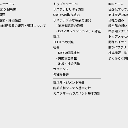
メッセージ
トップメッセージ
IRニュース
R＆D＆I戦略
サステナビリティ方針
日華化学って
概要
SDGsへの取り組み
実は身近なNI
設備・評価機器
サステナブルな製品の開発
当社の強み
公的研究費の運営・管理について
- 第三者認証の取得
経営陣の想い
- ISOマネジメントシステム認証
中長期シナリ
環境
トップメッセ
TCFD への対応
財務ハイライ
社会
IRライブラリ
- NICCA健康経営
株式情報
株
- 労働安全衛生
よくあるご質
- 地域・社会活動
ガバナンス
各種報告書
環境マネジメント方針
内部統制システム基本方針
カスタマーハラスメント基本方針