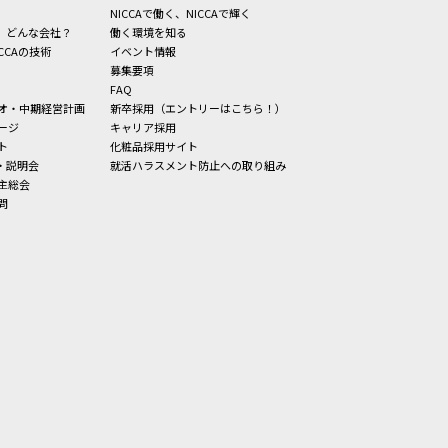
NICCAで働く、NICCAで輝く
、どんな会社？
働く環境を知る
CCAの技術
イベント情報
募集要項
FAQ
オ・中期経営計画
新卒採用（エントリーはこちら！）
ージ
キャリア採用
ト
化粧品採用サイト
・説明会
就活ハラスメント防止への取り組み
主総会
問