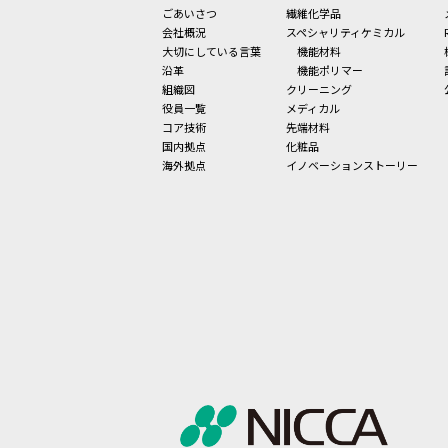
ごあいさつ
繊維化学品
会社概況
スペシャリティケミカル
大切にしている言葉
機能材料
沿革
機能ポリマー
組織図
クリーニング
役員一覧
メディカル
コア技術
先端材料
国内拠点
化粧品
海外拠点
イノベーションストーリー