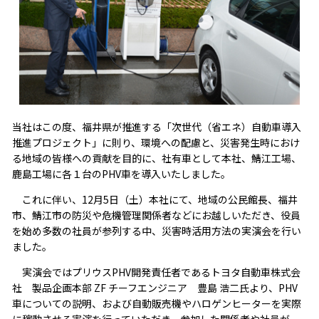
当社はこの度、福井県が推進する「次世代（省エネ）自動車導入
推進プロジェクト」に則り、環境への配慮と、災害発生時におけ
る地域の皆様への貢献を目的に、社有車として本社、鯖江工場、
鹿島工場に各１台のPHV車を導入いたしました。
これに伴い、12月5日（土）本社にて、地域の公民館長、福井
市、鯖江市の防災や危機管理関係者などにお越しいただき、役員
を始め多数の社員が参列する中、災害時活用方法の実演会を行い
ました。
実演会ではプリウスPHV開発責任者であるトヨタ自動車株式会
社 製品企画本部 ZF チーフエンジニア 豊島 浩二氏より、PHV
車についての説明、および自動販売機やハロゲンヒーターを実際
に稼動させる実演を行っていただき、参加した関係者や社員が