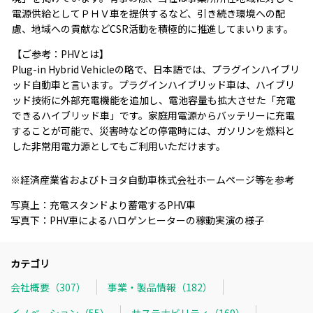
電源供給としてＰＨＶ車を提供するなど、引き続き環境への配
慮、地域への貢献などCSR活動を積極的に推進してまいります。
【ご参考：PHVとは】
Plug-in Hybrid Vehicleの略で、日本語では、プラグインハイブリ
ッド自動車と言います。プラグインハイブリッド車は、ハイブリ
ッド技術に外部充電機能を追加し、電池容量も拡大させた「充電
できるハイブリッド車」です。家庭用電源からバッテリーに充電
することが可能で、災害時などの停電時には、ガソリンを燃料と
した非常用電力源としてもご利用いただけます。
※経済産業省およびトヨタ自動車株式会社ホームページ等を参考
写真上：充電スタンドより蓄電するPHV車
写真下：PHV車によるハロゲンヒーターの稼動実演の様子
カテゴリ
会社概要（307）
事業・製品情報（182）
イノベーション（55）
サステナビリティ（169）