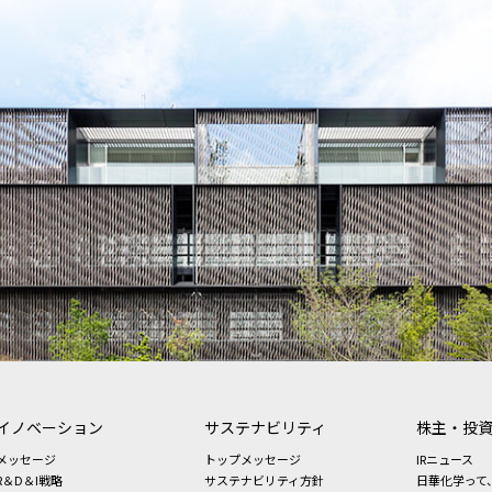
イノベーション
サステナビリティ
株主・投
メッセージ
トップメッセージ
IRニュース
R＆D＆I戦略
サステナビリティ方針
日華化学って