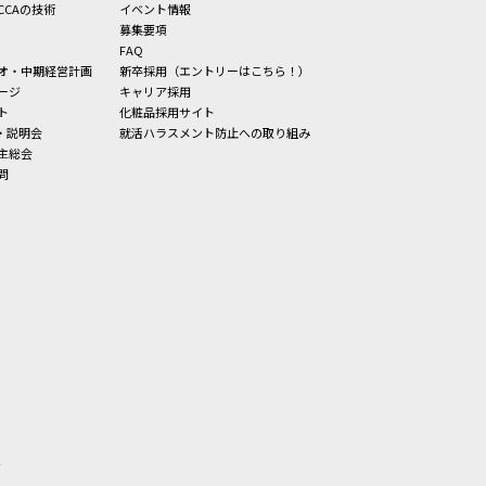
CCAの技術
イベント情報
募集要項
FAQ
オ・中期経営計画
新卒採用（エントリーはこちら！）
ージ
キャリア採用
ト
化粧品採用サイト
・説明会
就活ハラスメント防止への取り組み
主総会
問
せ