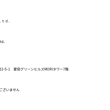
ｔｄ．
d．
-5-1 愛宕グリーンヒルズMORIタワー7階
ございません