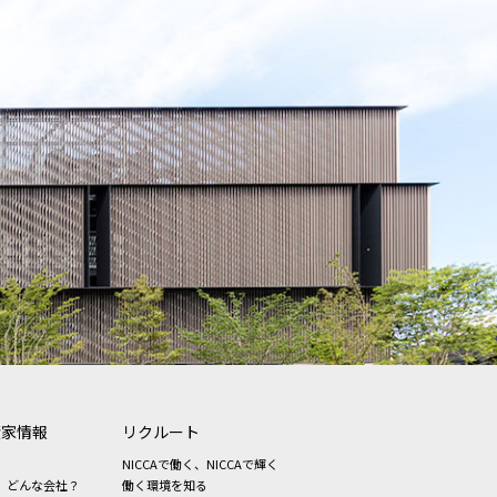
資家情報
リクルート
NICCAで働く、NICCAで輝く
、どんな会社？
働く環境を知る