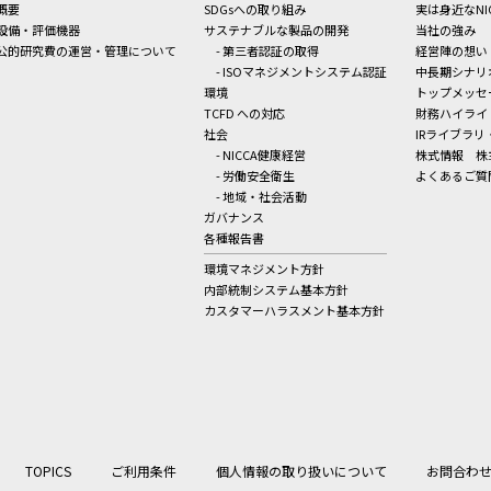
概要
SDGsへの取り組み
実は身近なNI
設備・評価機器
サステナブルな製品の開発
当社の強み
公的研究費の運営・管理について
- 第三者認証の取得
経営陣の想い
- ISOマネジメントシステム認証
中長期シナリ
環境
トップメッセ
TCFD への対応
財務ハイライ
社会
IRライブラリ
- NICCA健康経営
株式情報
株
- 労働安全衛生
よくあるご質
- 地域・社会活動
ガバナンス
各種報告書
環境マネジメント方針
内部統制システム基本方針
カスタマーハラスメント基本方針
TOPICS
ご利用条件
個人情報の取り扱いについて
お問合わ