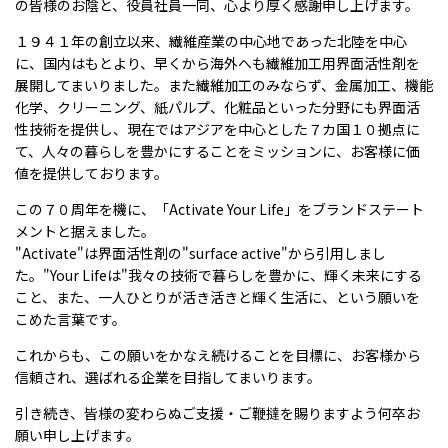
の皆様のお陰と、役員社員一同、心より厚く感謝申し上げます。
１９４１年の創立以来、繊維産業の中心地であった北陸を中心
に、国内はもとより、早くから海外へも繊維加工用界面活性剤を
展開してまいりました。また繊維加工のみならず、金属加工、機能
化学、クリーニング、紙パルプ、化粧品といった分野にも界面活
性技術を提供し、現在ではアジアを中心とした７カ国１０拠点に
て、人々の暮らしを豊かにすることをミッションに、お客様に価
値を提供しております。
この７０周年を機に、「Activate Your Life」をブランドステート
メントと据えました。
"Activate"は界面活性剤の"surface active"から引用しまし
た。"Your Lifeは"我々の技術で暮らしを豊かに、輝く未来にする
こと、また、一人ひとりが活き活きと輝く生活に、という願いを
こめた言葉です。
これからも、この願いをかなえ続けることを目標に、お客様から
信頼され、選ばれる企業を目指してまいります。
引き続き、皆様の変わらぬご支援・ご鞭撻を賜りますよう何卒お
願い申し上げます。